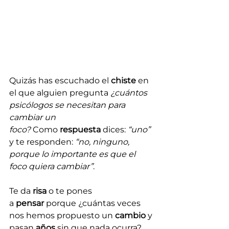
Quizás has escuchado el 
chiste 
en 
el que alguien pregunta 
¿cuántos 
psicólogos se necesitan para 
cambiar un 
foco?
 Como 
respuesta
 dices: 
“uno”
y te responden: 
“no, ninguno, 
porque lo importante es que el 
foco quiera cambiar”
.
Te da 
risa
 o te pones 
a 
pensar
 porque ¿cuántas veces 
nos hemos propuesto un 
cambio
 y 
pasan 
años 
sin que nada ocurra? 