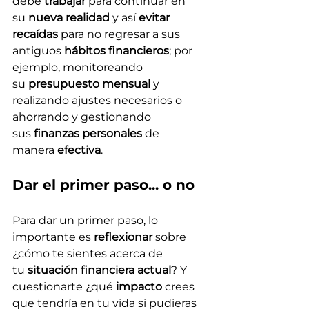
debe 
trabajar 
para continuar en 
su 
nueva realidad
 y así 
evitar 
recaídas
 para no regresar a sus 
antiguos 
hábitos financieros
; por 
ejemplo, monitoreando 
su 
presupuesto mensual
 y 
realizando ajustes necesarios o 
ahorrando y gestionando 
sus 
finanzas personales
 de 
manera 
efectiva
.
Dar el primer paso... o no
Para dar un primer paso, lo 
importante es 
reflexionar
 sobre 
¿cómo te sientes acerca de 
tu 
situación financiera actual
? Y 
cuestionarte ¿qué 
impacto
 crees 
que tendría en tu vida si pudieras 